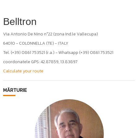
Belltron
Via Antonio De Nino n°22 (zona Ind.le Vallecupa)
64010 - COLONNELLA (TE) - ITALY
Tel. (+39) 0861 753521 (r.a.) - Whatsapp (+39) 0861 753521
coordonatele GPS: 42.87859, 13.83897
Calculate your route
MĂRTURIE