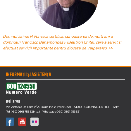
Domnul Jaime H. Fonseca certifica, cunoasterea de multi ani a
domnului Francisco Bahamondez F (Belltron Chile), care a servit si
efectuat servicii importante pentru dioceza de Valparaiso. >>
INFORMAȚII ȘI ASISTENȚĂ
Belltron
Via Antonio De Nino n°22 (zona Ind.le Vallecupa) - 64010 - COLONNELLA (TE) - ITALY
Tel. (+39) 0861 753521 (r.a.) - Whatsapp (+39) 0861 753521